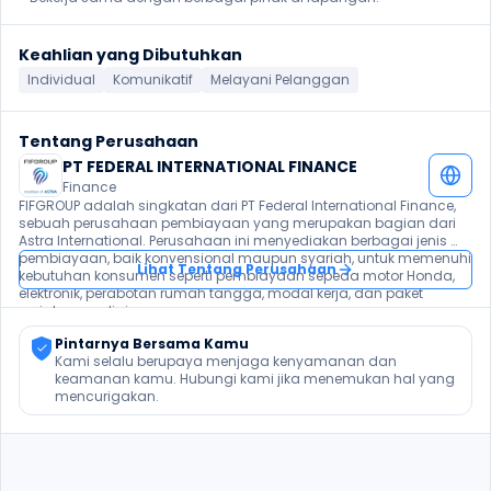
Keahlian yang Dibutuhkan
Individual
Komunikatif
Melayani Pelanggan
Tentang Perusahaan
PT FEDERAL INTERNATIONAL FINANCE
Finance
FIFGROUP adalah singkatan dari PT Federal International Finance, 
sebuah perusahaan pembiayaan yang merupakan bagian dari 
Astra International. Perusahaan ini menyediakan berbagai jenis 
pembiayaan, baik konvensional maupun syariah, untuk memenuhi 
Lihat Tentang Perusahaan
kebutuhan konsumen seperti pembiayaan sepeda motor Honda, 
elektronik, perabotan rumah tangga, modal kerja, dan paket 
perjalanan religi. 
Pintarnya Bersama Kamu
Kami selalu berupaya menjaga kenyamanan dan 
keamanan kamu. Hubungi kami jika menemukan hal yang 
mencurigakan.