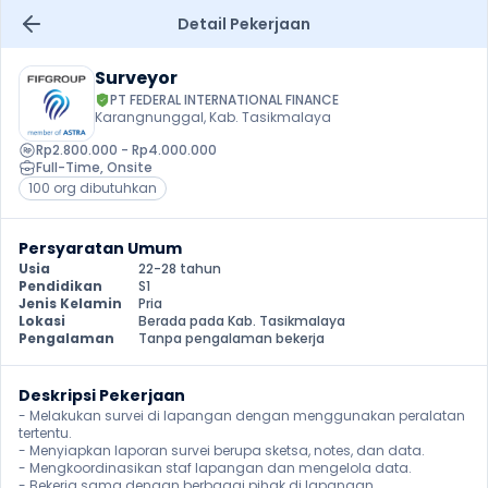
Detail Pekerjaan
Surveyor
PT FEDERAL INTERNATIONAL FINANCE
Karangnunggal, Kab. Tasikmalaya
Rp2.800.000 - Rp4.000.000
Full-Time
, 
Onsite
100 org dibutuhkan
Persyaratan Umum
Usia
22-28 tahun
Pendidikan
S1
Jenis Kelamin
Pria
Lokasi
Berada pada Kab. Tasikmalaya
Pengalaman
Tanpa pengalaman bekerja
Deskripsi Pekerjaan
- Melakukan survei di lapangan dengan menggunakan peralatan 
tertentu.

- Menyiapkan laporan survei berupa sketsa, notes, dan data.

- Mengkoordinasikan staf lapangan dan mengelola data.

- Bekerja sama dengan berbagai pihak di lapangan.