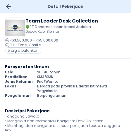
Detail Pekerjaan
Team Leader Desk Collection
PT Danamas Insan Kreasi Andalan
Depok, Kab. Sleman
Rp3.500.000 - Rp5.000.000
Full-Time
, 
Onsite
5 org dibutuhkan
Persyaratan Umum
Usia
20-40 tahun
Pendidikan
SMA/SMK
Jenis Kelamin
Pria/Wanita
Lokasi
Berada pada provinsi Daerah Istimewa 
Yogyakarta
Pengalaman
Berpengalaman
Deskripsi Pekerjaan
Tanggung Jawab:

• Mengelola dan memantau kinerja tim Desk Collection

• Membagi dan mengatur distribusi pekerjaan kepada anggota 
tim
