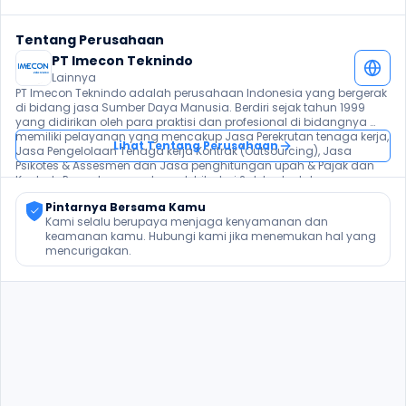
Tentang Perusahaan
PT Imecon Teknindo
Lainnya
PT Imecon Teknindo adalah perusahaan Indonesia yang bergerak 
di bidang jasa Sumber Daya Manusia. Berdiri sejak tahun 1999 
yang didirikan oleh para praktisi dan profesional di bidangnya 
memiliki pelayanan yang mencakup Jasa Perekrutan tenaga kerja, 
Lihat Tentang Perusahaan
Jasa Pengelolaan Tenaga kerja Kontrak (Outsourcing), Jasa 
Psikotes & Assesmen dan Jasa penghitungan upah & Pajak dan 
Kontrak. Pengalaman selama lebih dari 2 dekade dalam 
persaingan yang bertambah ketat membuat kami terus berbenah 
Pintarnya Bersama Kamu
sehinggga bisa bertahan dan bahkan bertumbuh, dan 
Kami selalu berupaya menjaga kenyamanan dan 
pengalaman ini membuat kami semakin memahami arti 
keamanan kamu. Hubungi kami jika menemukan hal yang 
daripada pentingnya sebuah pelayanan.
mencurigakan.