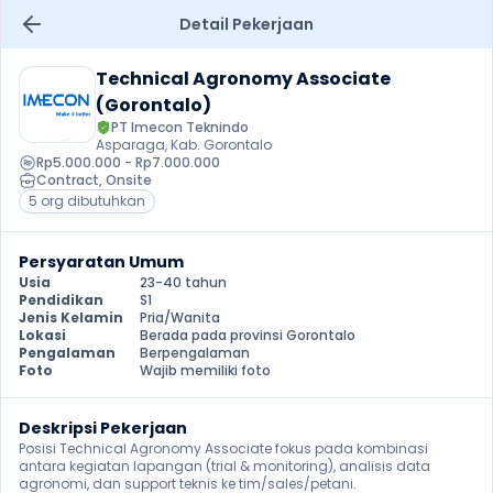
Detail Pekerjaan
Technical Agronomy Associate 
(Gorontalo)
PT Imecon Teknindo
Asparaga, Kab. Gorontalo
Rp5.000.000 - Rp7.000.000
Contract
, 
Onsite
5 org dibutuhkan
Persyaratan Umum
Usia
23-40 tahun
Pendidikan
S1
Jenis Kelamin
Pria/Wanita
Lokasi
Berada pada provinsi Gorontalo
Pengalaman
Berpengalaman
Foto
Wajib memiliki foto
Deskripsi Pekerjaan
Posisi Technical Agronomy Associate fokus pada kombinasi 
antara kegiatan lapangan (trial & monitoring), analisis data 
agronomi, dan support teknis ke tim/sales/petani.