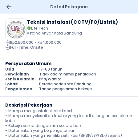
Detail Pekerjaan
Teknisi Instalasi (CCTV/FO/Listrik)
Life Tech
Astana Anyar, Kota Bandung
Rp2.500.000 - Rp4.000.000
Full-Time
, 
Onsite
Persyaratan Umum
Usia
17-60 tahun
Pendidikan
Tidak ada minimal pendidikan
Jenis Kelamin
Pria/Wanita
Lokasi
Berada pada Kota Bandung
Pengalaman
Tanpa pengalaman bekerja
Deskripsi Pekerjaan
- Mampu menginstalasi jalur kabel

- Mampu menyelesaikan trouble yang terjadi di bagian penjaluran 
kabel

- Bekerja sama dengan tim secara baik

- Diutamakan yang berpengalaman

- Diutamakan yang memiliki sertifikasi (BNSP/LSP/BLK/sejenis) 