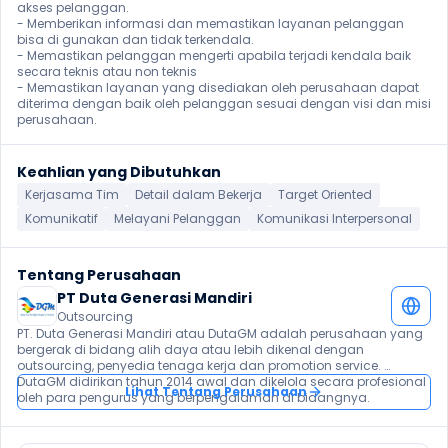
akses pelanggan.

- Memberikan informasi dan memastikan layanan pelanggan 
bisa di gunakan dan tidak terkendala.

- Memastikan pelanggan mengerti apabila terjadi kendala baik 
secara teknis atau non teknis

- Memastikan layanan yang disediakan oleh perusahaan dapat 
diterima dengan baik oleh pelanggan sesuai dengan visi dan misi 
perusahaan. 
Keahlian yang Dibutuhkan
Kerjasama Tim
Detail dalam Bekerja
Target Oriented
Komunikatif
Melayani Pelanggan
Komunikasi Interpersonal
Tentang Perusahaan
PT Duta Generasi Mandiri
Outsourcing
PT. Duta Generasi Mandiri atau DutaGM adalah perusahaan yang 
bergerak di bidang alih daya atau lebih dikenal dengan 
outsourcing, penyedia tenaga kerja dan promotion service. 
DutaGM didirikan tahun 2014 awal dan dikelola secara profesional 
Lihat Tentang Perusahaan
oleh para pengurus yang berpengalaman di bidangnya.