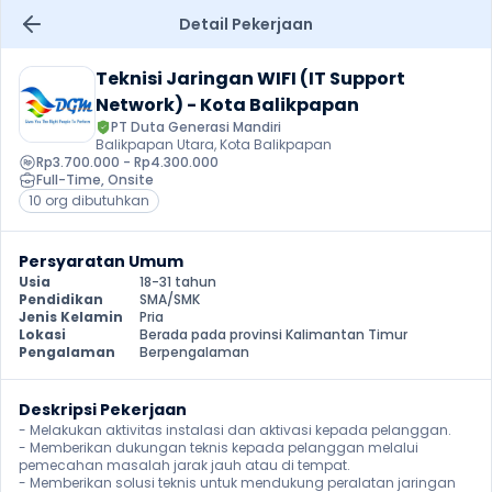
Detail Pekerjaan
Teknisi Jaringan WIFI (IT Support 
Network) - Kota Balikpapan
PT Duta Generasi Mandiri
Balikpapan Utara, Kota Balikpapan
Rp3.700.000 - Rp4.300.000
Full-Time
, 
Onsite
10 org dibutuhkan
Persyaratan Umum
Usia
18-31 tahun
Pendidikan
SMA/SMK
Jenis Kelamin
Pria
Lokasi
Berada pada provinsi Kalimantan Timur
Pengalaman
Berpengalaman
Deskripsi Pekerjaan
- Melakukan aktivitas instalasi dan aktivasi kepada pelanggan.

- Memberikan dukungan teknis kepada pelanggan melalui 
pemecahan masalah jarak jauh atau di tempat.

- Memberikan solusi teknis untuk mendukung peralatan jaringan 