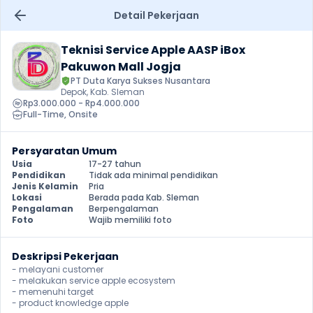
Detail Pekerjaan
Teknisi Service Apple AASP iBox 
Pakuwon Mall Jogja
PT Duta Karya Sukses Nusantara
Depok, Kab. Sleman
Rp3.000.000 - Rp4.000.000
Full-Time
, 
Onsite
Persyaratan Umum
Usia
17-27 tahun
Pendidikan
Tidak ada minimal pendidikan
Jenis Kelamin
Pria
Lokasi
Berada pada Kab. Sleman
Pengalaman
Berpengalaman
Foto
Wajib memiliki foto
Deskripsi Pekerjaan
- melayani customer

- melakukan service apple ecosystem

- memenuhi target

- product knowledge apple 