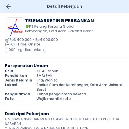
Detail Pekerjaan
TELEMARKETING PERBANKAN
PT Pelangi Fortuna Global
Kembangan, Kota Adm. Jakarta Barat
Rp3.400.000 - Rp4.000.000
Full-Time
, 
Onsite
1000 org dibutuhkan
Persyaratan Umum
Usia
18-40 tahun
Pendidikan
SMA/SMK
Jenis Kelamin
Pria/Wanita
Lokasi
Radius 0 km dari Kembangan, Kota Adm. Jakarta 
Barat
Pengalaman
Tanpa pengalaman bekerja
Foto
Wajib memiliki foto
Deskripsi Pekerjaan
1. MENAWARKAN DAN MENJELASKAN PRODUK MELALUI TELEPON KEPADA 
NASABAH 

2. MENVERIVIKASI DATA NASABAH MELALUI TELEPON 
