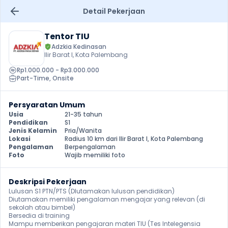
Detail Pekerjaan
Tentor TIU
Adzkia Kedinasan
Ilir Barat I, Kota Palembang
Rp1.000.000 - Rp3.000.000
Part-Time
, 
Onsite
Persyaratan Umum
Usia
21-35 tahun
Pendidikan
S1
Jenis Kelamin
Pria/Wanita
Lokasi
Radius 10 km dari Ilir Barat I, Kota Palembang
Pengalaman
Berpengalaman
Foto
Wajib memiliki foto
Deskripsi Pekerjaan
Lulusan S1 PTN/PTS (DIutamakan lulusan pendidikan)

Diutamakan memiliki pengalaman mengajar yang relevan (di 
sekolah atau bimbel)

Bersedia di training

Mampu memberikan pengajaran materi TIU (Tes Intelegensia 