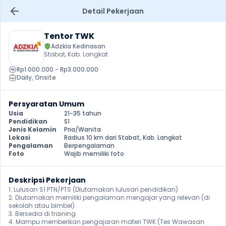
Detail Pekerjaan
Tentor TWK
Adzkia Kedinasan
Stabat, Kab. Langkat
Rp1.000.000 - Rp3.000.000
Daily
, 
Onsite
Persyaratan Umum
Usia
21-35 tahun
Pendidikan
S1
Jenis Kelamin
Pria/Wanita
Lokasi
Radius 10 km dari Stabat, Kab. Langkat
Pengalaman
Berpengalaman
Foto
Wajib memiliki foto
Deskripsi Pekerjaan
1. Lulusan S1 PTN/PTS (DIutamakan lulusan pendidikan)

2. Diutamakan memiliki pengalaman mengajar yang relevan (di 
sekolah atau bimbel)

3. Bersedia di training

4. Mampu memberikan pengajaran materi TWK (Tes Wawasan 