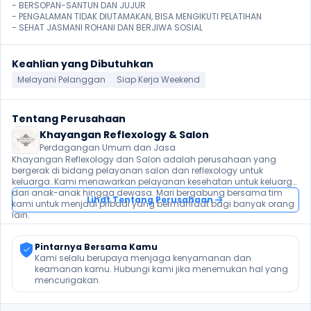
- BERSOPAN-SANTUN DAN JUJUR

- PENGALAMAN TIDAK DIUTAMAKAN, BISA MENGIKUTI PELATIHAN

- SEHAT JASMANI ROHANI DAN BERJIWA SOSIAL 
Keahlian yang Dibutuhkan
Melayani Pelanggan
Siap Kerja Weekend
Tentang Perusahaan
Khayangan Reflexology & Salon
Perdagangan Umum dan Jasa
Khayangan Reflexology dan Salon adalah perusahaan yang 
bergerak di bidang pelayanan salon dan reflexology untuk 
keluarga. Kami menawarkan pelayanan kesehatan untuk keluarga 
dari anak-anak hingga dewasa. Mari bergabung bersama tim 
Lihat Tentang Perusahaan
kami untuk menjadi pribadi yang bermanfaat bagi banyak orang 
lain.
Pintarnya Bersama Kamu
Kami selalu berupaya menjaga kenyamanan dan 
keamanan kamu. Hubungi kami jika menemukan hal yang 
mencurigakan.