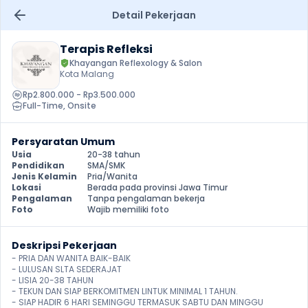
Detail Pekerjaan
Terapis Refleksi
Khayangan Reflexology & Salon
Kota Malang
Rp2.800.000 - Rp3.500.000
Full-Time
, 
Onsite
Persyaratan Umum
Usia
20-38 tahun
Pendidikan
SMA/SMK
Jenis Kelamin
Pria/Wanita
Lokasi
Berada pada provinsi Jawa Timur
Pengalaman
Tanpa pengalaman bekerja
Foto
Wajib memiliki foto
Deskripsi Pekerjaan
- PRIA DAN WANITA BAIK-BAIK

- LULUSAN SLTA SEDERAJAT

- LISIA 20-38 TAHUN

- TEKUN DAN SIAP BERKOMITMEN LINTUK MINIMAL 1 TAHUN.

- SIAP HADIR 6 HARI SEMINGGU TERMASUK SABTU DAN MINGGU
