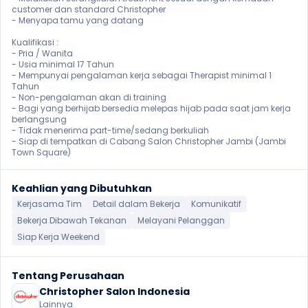
customer dan standard Christopher

- Menyapa tamu yang datang

Kualifikasi :

- Pria / Wanita

- Usia minimal 17 Tahun

- Mempunyai pengalaman kerja sebagai Therapist minimal 1 
Tahun

- Non-pengalaman akan di training

- Bagi yang berhijab bersedia melepas hijab pada saat jam kerja 
berlangsung

- Tidak menerima part-time/sedang berkuliah

- Siap di tempatkan di Cabang Salon Christopher Jambi (Jambi 
Town Square)
Keahlian yang Dibutuhkan
Kerjasama Tim
Detail dalam Bekerja
Komunikatif
Bekerja Dibawah Tekanan
Melayani Pelanggan
Siap Kerja Weekend
Tentang Perusahaan
Christopher Salon Indonesia
Lainnya