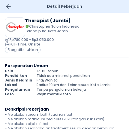
Detail Pekerjaan
Therapist (Jambi)
Christopher Salon Indonesia
Telanaipura, Kota Jambi
Rp780.000 - Rp3.050.000
Full-Time
, 
Onsite
5 org dibutuhkan
Persyaratan Umum
Usia
17-60 tahun
Pendidikan
Tidak ada minimal pendidikan
Jenis Kelamin
Pria/Wanita
Lokasi
Radius 10 km dari Telanaipura, Kota Jambi
Pengalaman
Tanpa pengalaman bekerja
Foto
Wajib memiliki foto
Deskripsi Pekerjaan
- Melakukan cream bath/cuci rambut 

- Melakukan manicure pedicure (kuku tangan kuku kaki) 

- Melakukan pijat refleksi 

- Melakukan serangkaian treatment sesuai dengan kemauan 