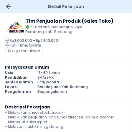
Detail Pekerjaan
Tim Penjualan Produk (Sales Toko)
PT Hartono Indobangun Jaya
Rembang, Kab. Rembang
Rp2.000.000 - Rp2.300.000
Full-Time
, 
Onsite
10 org dibutuhkan
Persyaratan Umum
Usia
18-40 tahun
Pendidikan
SMA/SMK
Jenis Kelamin
Pria/Wanita
Lokasi
Berada pada Kab. Rembang
Pengalaman
Berpengalaman
Deskripsi Pekerjaan
- Melakukan check stock produk

- Melakukan penjualan langsung/direct selling ke customer

- Membuat sales report

- Melayani customer yg datang 