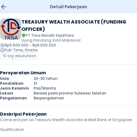
Detail Pekerjaan
TREASURY WEALTH ASSOCIATE (FUNDING 
OFFICER)
PT Trisa Mandiri Sejahtera
Ujung Pandang, Kota Makassar
Rp5.500.000 - Rp6.500.000
Full-Time
, 
Onsite
10 org dibutuhkan
Persyaratan Umum
Usia
20-30 tahun
Pendidikan
S1
Jenis Kelamin
Pria/Wanita
Lokasi
Berada pada provinsi Sulawesi Selatan
Pengalaman
Berpengalaman
Deskripsi Pekerjaan
Come and join as Treasury Wealth Asociate at Best Bank of Singapore 

Qualification
