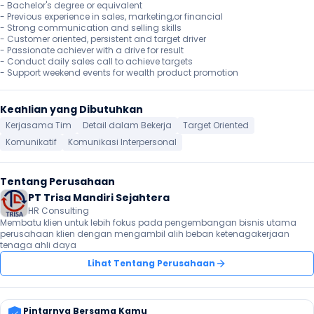
- Bachelor's degree or equivalent

- Previous experience in sales, marketing,or financial 

- Strong communication and selling skills

- Customer oriented, persistent and target driver

- Passionate achiever with a drive for result 

- Conduct daily sales call to achieve targets

- Support weekend events for wealth product promotion 
Keahlian yang Dibutuhkan
Kerjasama Tim
Detail dalam Bekerja
Target Oriented
Komunikatif
Komunikasi Interpersonal
Tentang Perusahaan
PT Trisa Mandiri Sejahtera
HR Consulting
Membatu klien untuk lebih fokus pada pengembangan bisnis utama 
perusahaan klien dengan mengambil alih beban ketenagakerjaan 
tenaga ahli daya
Lihat Tentang Perusahaan
Pintarnya Bersama Kamu