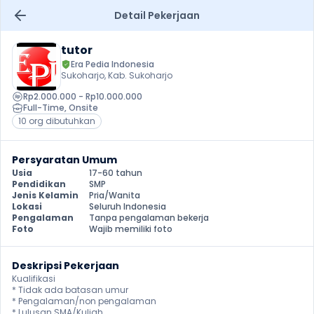
Detail Pekerjaan
tutor
Era Pedia Indonesia 
Sukoharjo, Kab. Sukoharjo
Rp2.000.000 - Rp10.000.000
Full-Time
, 
Onsite
10 org dibutuhkan
Persyaratan Umum
Usia
17-60 tahun
Pendidikan
SMP
Jenis Kelamin
Pria/Wanita
Lokasi
Seluruh Indonesia
Pengalaman
Tanpa pengalaman bekerja
Foto
Wajib memiliki foto
Deskripsi Pekerjaan
Kualifikasi 

* Tidak ada batasan umur

* Pengalaman/non pengalaman 

* Lulusan SMA/Kuliah 
