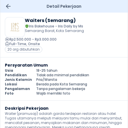
Detail Pekerjaan
Waiters (Semarang)
Iris Bakehouse - Iris Daily by Ms
Semarang Barat, Kota Semarang
Rp2.500.000 - Rp3.000.000
Full-Time
, 
Onsite
20 org dibutuhkan
Persyaratan Umum
Usia
18-25 tahun
Pendidikan
Tidak ada minimal pendidikan
Jenis Kelamin
Pria/Wanita
Lokasi
Berada pada Kota Semarang
Pengalaman
Tanpa pengalaman bekerja
Foto
Wajib memiliki foto
Deskripsi Pekerjaan
Waiter (pramusaji) adalah garda terdepan restoran atau hotel. 
Tugas utamanya meliputi melayani tamu mulai dari menyambut, 
mencatat pesanan, menyajikan makanan dan minuman, hingga 
menangani pembayaran. Mereka juga bertanggung jawab 